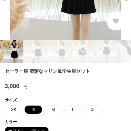
セーラー服 清楚なマリン風学生服セット
3,080
円
サイズ
XS
S
M
L
XL
カラー