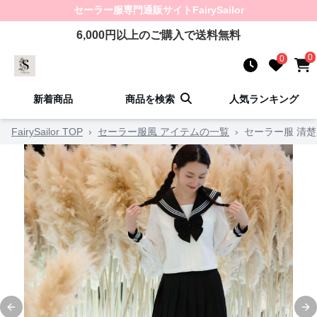
セーラー服
専門通販サイト
FairySailor
6,000
円以上のご購入で送料無料
0
0
新着商品
商品を検索
人気ランキング
FairySailor TOP
›
セーラー服風 アイテムの一覧
›
セーラー服 清
Previous slide
Ne