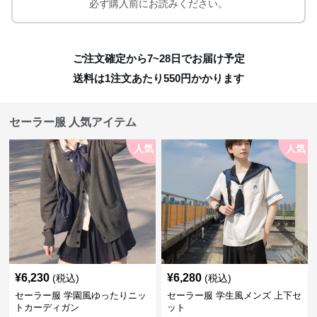
必ず購入前にお読みください。
ご注文確定から7~28日でお届け予定
送料は1注文あたり
550
円かかります
セーラー服 人気アイテム
人気
人気
¥
6,230
¥
6,280
(税込)
(税込)
セーラー服 学園風ゆったりニッ
セーラー服 学生風メンズ 上下セ
トカーディガン
ット