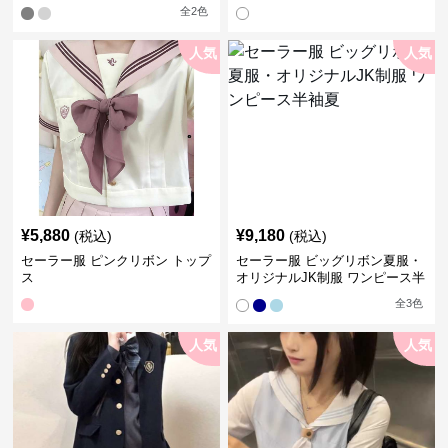
全
2
色
人気
人気
¥
5,880
¥
9,180
(税込)
(税込)
セーラー服 ピンクリボン トップ
セーラー服 ビッグリボン夏服・
ス
オリジナルJK制服 ワンピース半
袖夏
全
3
色
人気
人気