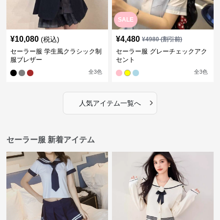
SALE
¥
10,080
¥
4,480
(税込)
¥
4980
(割引前)
セーラー服 学生風クラシック制
セーラー服 グレーチェックアク
服ブレザー
セント
全
3
色
全
3
色
›
人気アイテム一覧へ
セーラー服 新着アイテム