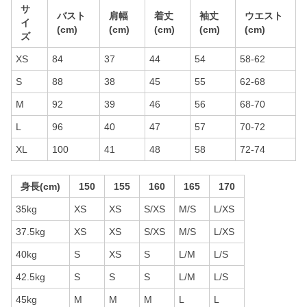
サ
バスト
肩幅
着丈
袖丈
ウエスト
イ
(cm)
(cm)
(cm)
(cm)
(cm)
ズ
XS
84
37
44
54
58-62
S
88
38
45
55
62-68
M
92
39
46
56
68-70
L
96
40
47
57
70-72
XL
100
41
48
58
72-74
身長(cm)
150
155
160
165
170
35kg
XS
XS
S/XS
M/S
L/XS
37.5kg
XS
XS
S/XS
M/S
L/XS
40kg
S
XS
S
L/M
L/S
42.5kg
S
S
S
L/M
L/S
45kg
M
M
M
L
L