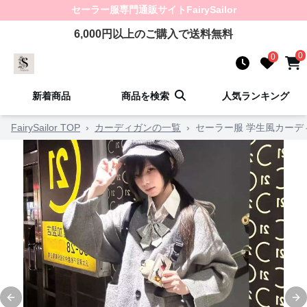
セーラー服
専門通販サイト
FairySailor
6,000
円以上のご購入で送料無料
0
0
新着商品
商品を検索
人気ランキング
FairySailor TOP
›
カーディガンの一覧
›
セーラー服 学生風カーデ
Previous slide
Ne