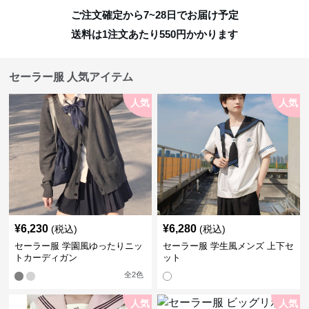
ご注文確定から7~28日でお届け予定
送料は1注文あたり
550
円かかります
セーラー服 人気アイテム
人気
人気
¥
6,230
¥
6,280
(税込)
(税込)
セーラー服 学園風ゆったりニッ
セーラー服 学生風メンズ 上下セ
トカーディガン
ット
全
2
色
人気
人気