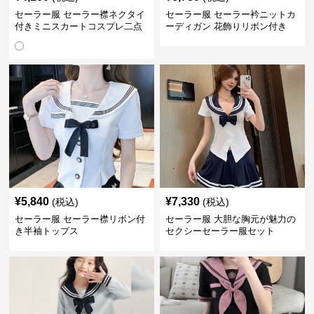
セーラー服 セーラー襟ネクタイ
セーラー服 セーラー衿ニットカ
付きミニスカートコスプレ二点
ーディガン 花飾りリボン付き
セット
¥
5,840
¥
7,330
(税込)
(税込)
セーラー服 セーラー襟リボン付
セーラー服 大胆な胸元が魅力の
き半袖トップス
セクシーセーラー服セット