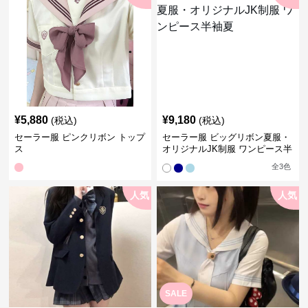
¥
5,880
¥
9,180
(税込)
(税込)
セーラー服 ピンクリボン トップ
セーラー服 ビッグリボン夏服・
ス
オリジナルJK制服 ワンピース半
袖夏
全
3
色
人気
人気
SALE