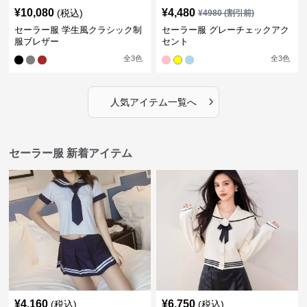
¥
10,080
¥
4,480
(税込)
¥
4980
(割引前)
セーラー服 学生風クラシック制
セーラー服 グレーチェックアク
服ブレザー
セント
全
3
色
全
3
色
›
人気アイテム一覧へ
セーラー服 新着アイテム
¥
4,160
¥
6,750
(税込)
(税込)