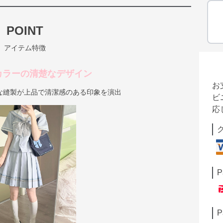
POINT
アイテム特徴
カラーの清楚なデザイン
お
な縫製が上品で清潔感のある印象を演出
ビ
応
P
P