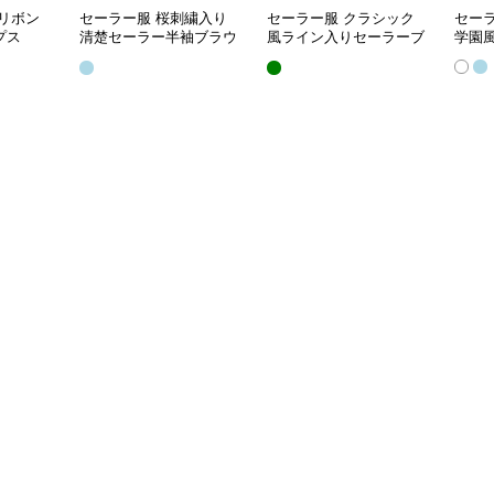
リボン
セーラー服 桜刺繍入り
セーラー服 クラシック
セー
プス
清楚セーラー半袖ブラウ
風ライン入りセーラーブ
学園
ス
ラウス