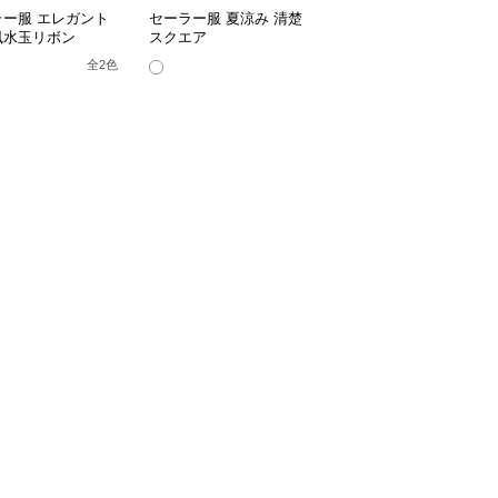
ラー服 エレガント
セーラー服 夏涼み 清楚
セーラー服 リボン結び
風水玉リボン
スクエア
清楚 半袖ブラウス
全
2
色