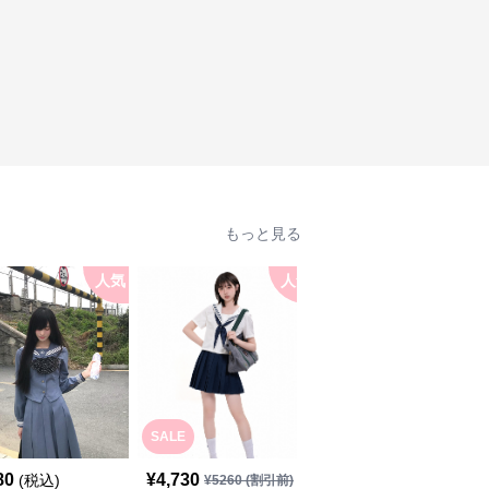
もっと見る
人気
人気
人
SALE
80
¥
4,730
¥
5,440
(税込)
(税込)
¥
5260
(割引前)