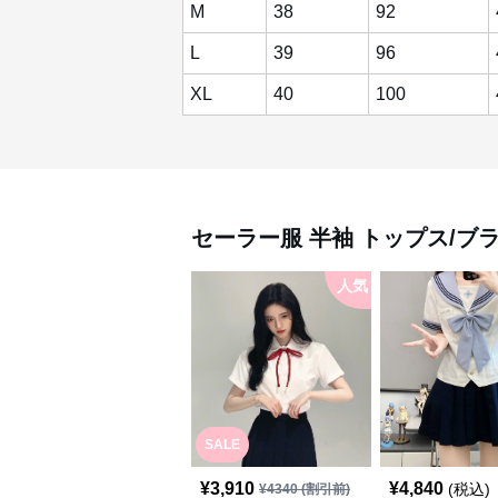
M
38
92
L
39
96
XL
40
100
セーラー服
半袖 トップス/ブ
人気
SALE
¥
3,910
¥
4,840
(税込)
¥
4340
(割引前)