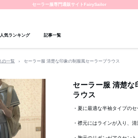
セーラー服
専門通販サイト
FairySailor
人気ランキング
記事一覧
スの一覧
›
セーラー服 清楚な印象の制服風セーラーブラウス
セーラー服 清楚な
ラウス
・夏に最適な半袖タイプのセ
・襟元にはラインが入り、清
・胸元のリボンがアクセント