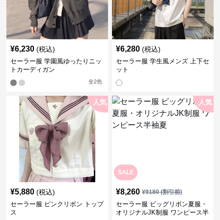
¥
6,230
¥
6,280
(税込)
(税込)
セーラー服 学園風ゆったりニッ
セーラー服 学生風メンズ 上下セ
トカーディガン
ット
全
2
色
人気
人気
SALE
¥
5,880
¥
8,260
(税込)
¥
9180
(割引前)
セーラー服 ピンクリボン トップ
セーラー服 ビッグリボン夏服・
ス
オリジナルJK制服 ワンピース半