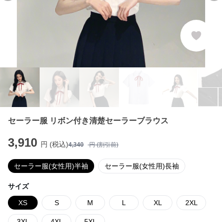
セーラー服 リボン付き清楚セーラーブラウス
3,910
円 (税込)
4,340
円 (割引前)
セーラー服(女性用)半袖
セーラー服(女性用)長袖
サイズ
XS
S
M
L
XL
2XL
3XL
4XL
5XL