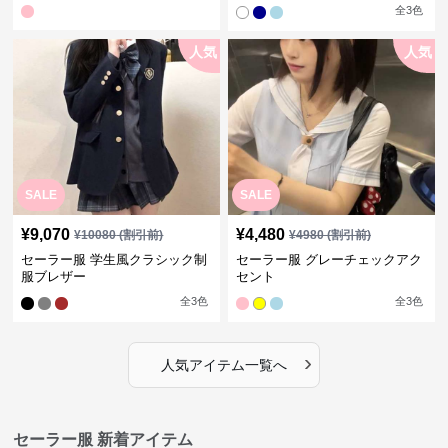
袖夏
全
3
色
人気
人気
SALE
SALE
¥
9,070
¥
4,480
¥
10080
(割引前)
¥
4980
(割引前)
セーラー服 学生風クラシック制
セーラー服 グレーチェックアク
服ブレザー
セント
全
3
色
全
3
色
›
人気アイテム一覧へ
セーラー服 新着アイテム