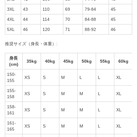
3XL
43
110
69
79-84
45
4XL
44
114
70
84-88
45
5XL
46
120
71
88-92
46
推奨サイズ（身長・体重）:
身長
35kg
40kg
45kg
50kg
55kg
60kg
(cm)
150-
XS
S
M
L
L
XL
155
155-
XS
S
M
M
L
XL
158
158-
XS
S
M
M
L
XL
161
161-
XS
S
M
M
L
XL
165