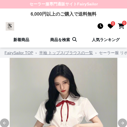
セーラー服
専門通販サイト
FairySailor
6,000
円以上のご購入で送料無料
0
0
新着商品
商品を検索
人気ランキング
FairySailor TOP
›
半袖 トップス/ブラウスの一覧
›
セーラー服 リ
Previous slide
Ne