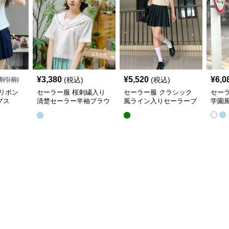
¥
3,380
¥
5,520
¥
6,0
(税込)
(税込)
割引前)
リボン
セーラー服 桜刺繍入り
セーラー服 クラシック
セー
プス
清楚セーラー半袖ブラウ
風ライン入りセーラーブ
学園
ス
ラウス