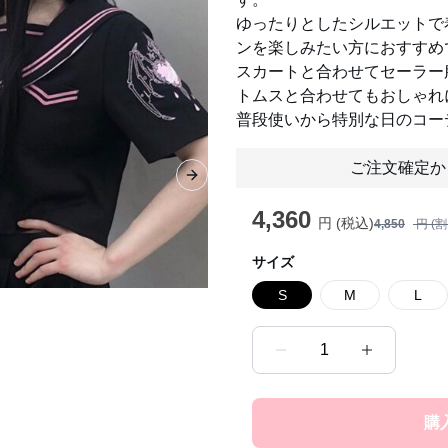
ゆったりとしたシルエットで
ンを楽しみたい方におすすめ
スカートと合わせてセーラー
トムスと合わせてもおしゃれ
普段使いから特別な日のコー
ご注文確定か
Next slide
4,360
円 (税込)
4,850
円 (
サイズ
S
M
L
1
購