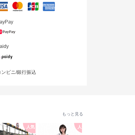
ayPay
aidy
コンビニ/銀行振込
もっと見る
人気
人気
人