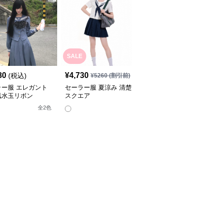
SALE
80
¥
4,730
¥
5,440
(税込)
(税込)
¥
5260
(割引前)
ラー服 エレガント
セーラー服 夏涼み 清楚
セーラー服 リボン結び
風水玉リボン
スクエア
清楚 半袖ブラウス
全
2
色