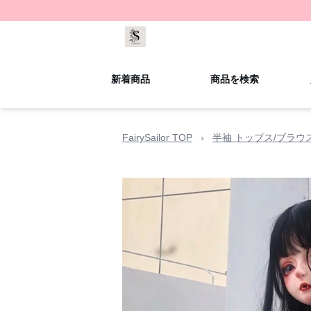
新着商品
商品を検索
FairySailor TOP
›
半袖 トップス/ブラウ