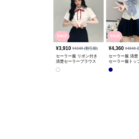
SALE
SALE
¥
3,910
¥
4,360
¥
4340
(割引前)
¥
4840
(
セーラー服 リボン付き
セーラー服 清楚
清楚セーラーブラウス
セーラー服トッ