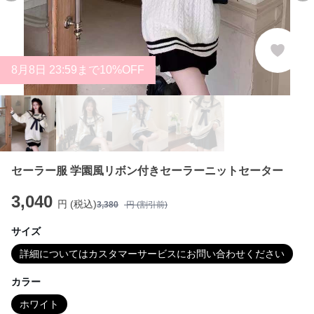
8
月
8
日 23:59まで10%OFF
セーラー服 学園風リボン付きセーラーニットセーター
3,040
円 (税込)
3,380
円 (割引前)
サイズ
詳細についてはカスタマーサービスにお問い合わせください
カラー
ホワイト