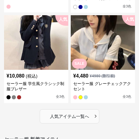
袖夏
全
3
色
人気
人気
SALE
¥
10,080
¥
4,480
(税込)
¥
4980
(割引前)
セーラー服 学生風クラシック制
セーラー服 グレーチェックアク
服ブレザー
セント
全
3
色
全
3
色
›
人気アイテム一覧へ