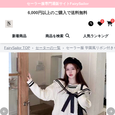
セーラー服
専門通販サイト
FairySailor
6,000
円以上のご購入で送料無料
0
0
新着商品
商品を検索
人気ランキング
FairySailor TOP
›
セーターの一覧
›
セーラー服 学園風リボン付き
Previous slide
Ne