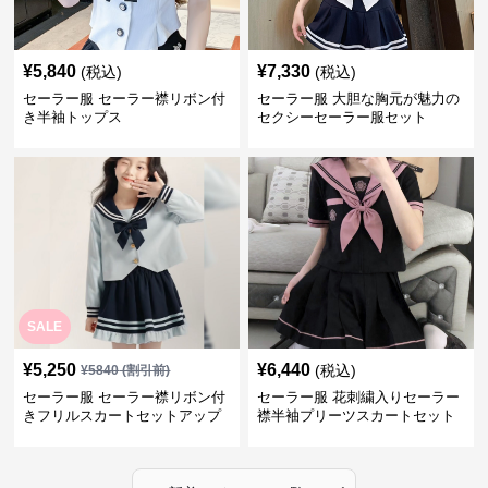
¥
5,840
¥
7,330
(税込)
(税込)
セーラー服 セーラー襟リボン付
セーラー服 大胆な胸元が魅力の
き半袖トップス
セクシーセーラー服セット
SALE
¥
5,250
¥
6,440
(税込)
¥
5840
(割引前)
セーラー服 セーラー襟リボン付
セーラー服 花刺繍入りセーラー
きフリルスカートセットアップ
襟半袖プリーツスカートセット