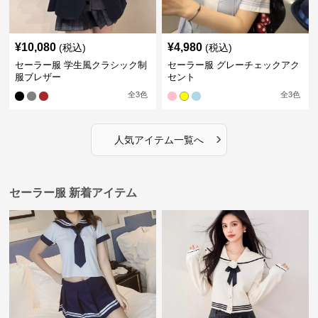
¥
10,080
¥
4,980
(税込)
(税込)
セーラー服 学生風クラシック制
セーラー服 グレーチェックアク
服ブレザー
セント
全
3
色
全
3
色
›
人気アイテム一覧へ
セーラー服 新着アイテム