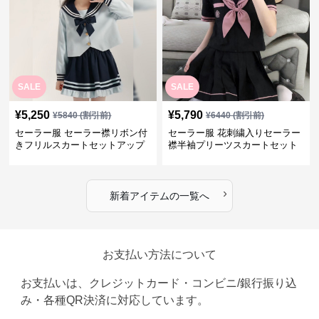
SALE
SALE
¥
5,250
¥
5,790
¥
5840
(割引前)
¥
6440
(割引前)
セーラー服 セーラー襟リボン付
セーラー服 花刺繍入りセーラー
きフリルスカートセットアップ
襟半袖プリーツスカートセット
›
新着アイテムの一覧へ
お支払い方法について
お支払いは、クレジットカード・コンビニ/銀行振り込
み・各種QR決済に対応しています。