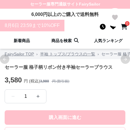
セーラー服
専門通販サイト
FairySailor
6,000
円以上のご購入で送料無料
0
0
8
月
6
日 23:59まで10%OFF
新着商品
商品を検索
人気ランキング
FairySailor TOP
›
半袖 トップス/ブラウスの一覧
›
セーラー服 格
Previous slide
Ne
セーラー服 格子柄リボン付き半袖セーラーブラウス
3,580
円 (税込)
3,980
円 (割引前)
1
購入画面に進む