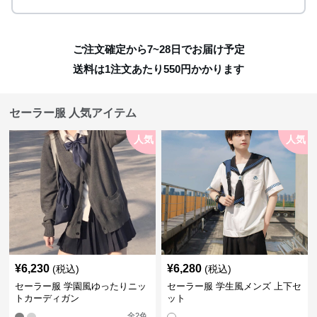
ご注文確定から7~28日でお届け予定
送料は1注文あたり
550
円かかります
セーラー服 人気アイテム
人気
人気
¥
6,230
¥
6,280
(税込)
(税込)
セーラー服 学園風ゆったりニッ
セーラー服 学生風メンズ 上下セ
トカーディガン
ット
全
2
色