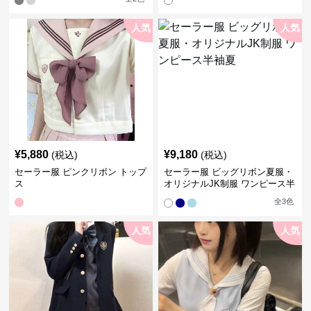
人気
人気
¥
5,880
¥
9,180
(税込)
(税込)
セーラー服 ピンクリボン トップ
セーラー服 ビッグリボン夏服・
ス
オリジナルJK制服 ワンピース半
袖夏
全
3
色
人気
人気