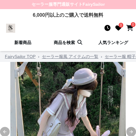
セーラー服
専門通販サイト
FairySailor
6,000
円以上のご購入で送料無料
0
0
新着商品
商品を検索
人気ランキング
FairySailor TOP
›
セーラー服風 アイテムの一覧
›
セーラー服 帽
Previous slide
Ne