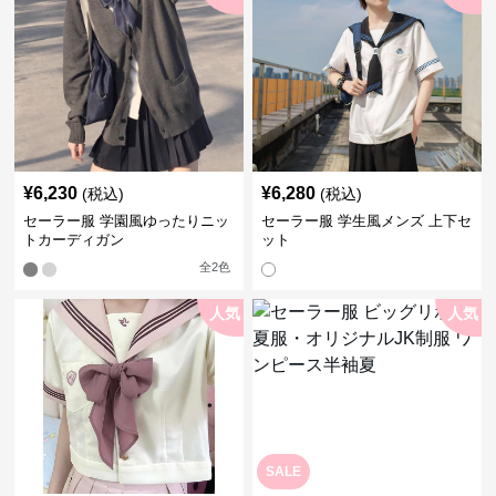
¥
6,230
¥
6,280
(税込)
(税込)
セーラー服 学園風ゆったりニッ
セーラー服 学生風メンズ 上下セ
トカーディガン
ット
全
2
色
人気
人気
SALE