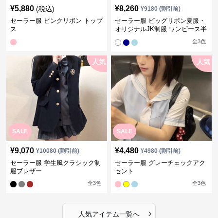
¥
5,880
¥
8,260
(税込)
¥
9180
(割引前)
セーラー服 ピンクリボン トップ
セーラー服 ビッグリボン夏服・
ス
オリジナルJK制服 ワンピース半
袖夏
全
3
色
人気
人気
SALE
SALE
¥
9,070
¥
4,480
¥
10080
(割引前)
¥
4980
(割引前)
セーラー服 学生風クラシック制
セーラー服 グレーチェックアク
服ブレザー
セント
全
3
色
全
3
色
›
人気アイテム一覧へ