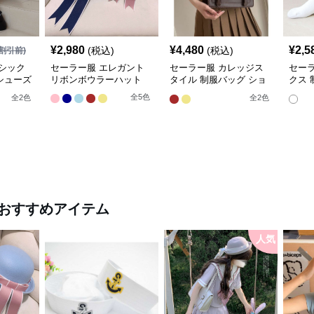
¥
2,980
¥
4,480
¥
2,5
(税込)
(税込)
割引前)
シック
セーラー服 エレガント
セーラー服 カレッジス
セー
シューズ
リボンボウラーハット
タイル 制服バッグ ショ
クス
ルダーハンドバッグ
ス
全
5
色
全
2
色
全
2
色
おすすめアイテム
人気