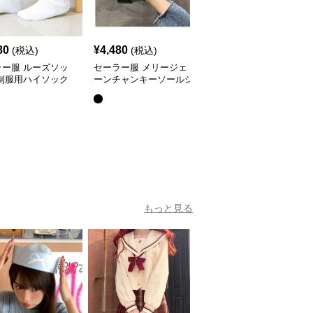
80
¥
4,480
¥
4,980
(税込)
(税込)
(税込)
ラー服 ルーズソッ
セーラー服 メリージェ
セーラー服 クラシック
 制服用ハイソック
ーンチャンキーソールシ
ローファー 学生靴
ューズ
全
2
色
もっと見る