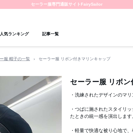
セーラー服
専門通販サイト
FairySailor
人気ランキング
記事一覧
ー服 帽子の一覧
›
セーラー服 リボン付きマリンキャップ
セーラー服 リボ
・洗練されたデザインのマリ
・つばに施されたスタイリッ
たときの統一感を演出します
・軽量で快適な被り心地で、