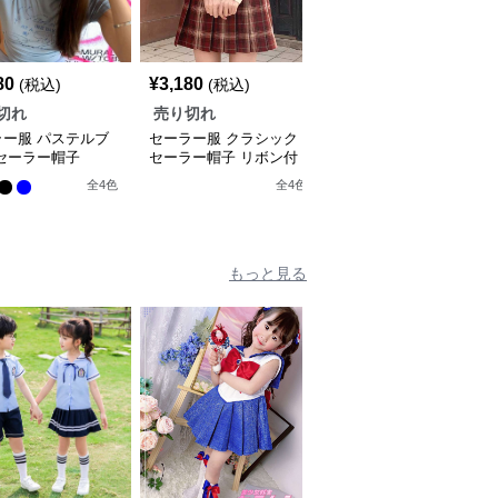
80
¥
3,180
¥
3,980
(税込)
(税込)
(税込)
切れ
売り切れ
売り切れ
ラー服 パステルブ
セーラー服 クラシック
セーラー服 セクシー制
セーラー帽子
セーラー帽子 リボン付
服風コスプレ 警官帽付
き
き
全
4
色
全
4
色
もっと見る