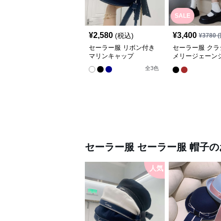
SALE
¥
2,580
¥
3,400
(税込)
¥
3780
(
セーラー服 リボン付き
セーラー服 クラ
マリンキャップ
メリージェーン
セーラールック
全
3
色
セーラー服
セーラー服 帽子
の
人気