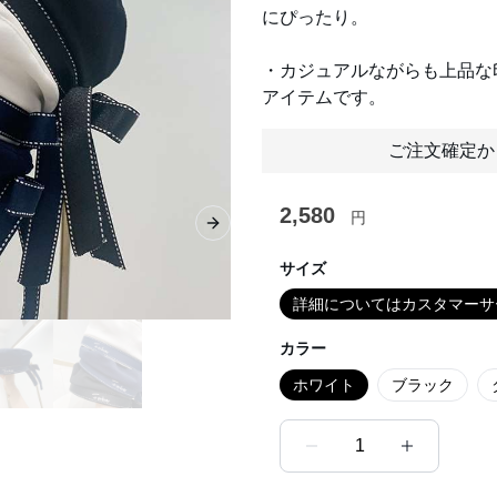
にぴったり。
・カジュアルながらも上品な
アイテムです。
ご注文確定か
2,580
円
Next slide
サイズ
詳細についてはカスタマーサ
カラー
ホワイト
ブラック
1