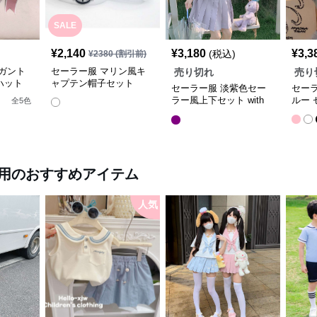
SALE
¥
2,140
¥
3,180
¥
3,3
(税込)
¥
2380
(割引前)
ガント
セーラー服 マリン風キ
売り切れ
売り
ハット
ャプテン帽子セット
セーラー服 淡紫色セー
セー
ラー風上下セット with
ルー 
全
5
色
ボーラー帽
用
のおすすめアイテム
人気