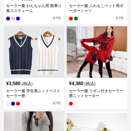
セーラー服 わんちゃん用 船乗り
セーラー服 ふわもこペット用ボ
風コスチューム
ーダーシャツ
全
3
色
全
2
色
¥
3,580
¥
4,380
(税込)
(税込)
セーラー服 学生風ニットベスト
セーラー服 リボン付きセーラー
セーラー襟
襟ニットセーター
全
3
色