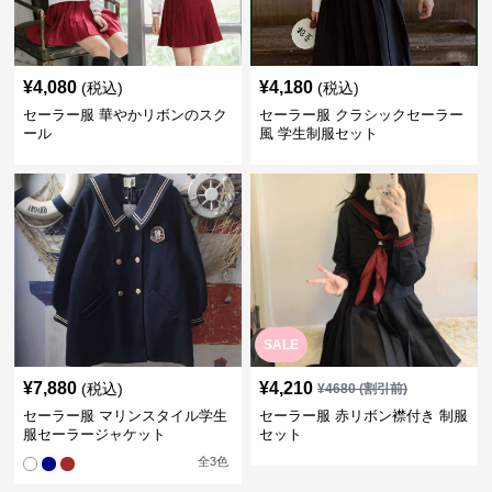
¥
4,080
¥
4,180
(税込)
(税込)
セーラー服 華やかリボンのスク
セーラー服 クラシックセーラー
ール
風 学生制服セット
SALE
¥
7,880
¥
4,210
(税込)
¥
4680
(割引前)
セーラー服 マリンスタイル学生
セーラー服 赤リボン襟付き 制服
服セーラージャケット
セット
全
3
色