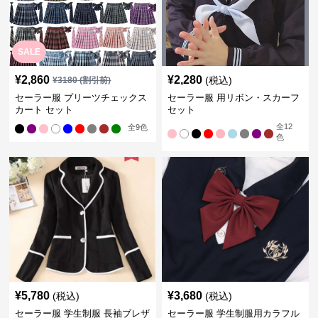
SALE
¥
2,860
¥
2,280
(税込)
¥
3180
(割引前)
セーラー服 プリーツチェックス
セーラー服 用リボン・スカーフ
カート セット
セット
全
12
全
9
色
色
¥
5,780
¥
3,680
(税込)
(税込)
セーラー服 学生制服 長袖ブレザ
セーラー服 学生制服用カラフル