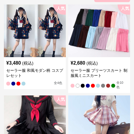
人気
人気
¥
3,480
¥
2,680
(税込)
(税込)
セーラー服 和風モダン柄 コスプ
セーラー服 プリーツスカート 制
レセット
服風ミニスカート
全
10
全
4
色
色
人気