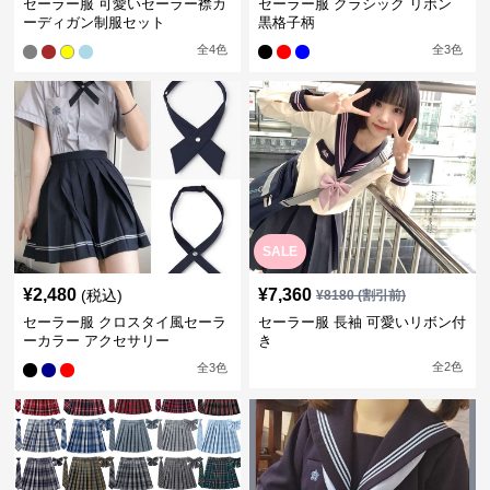
セーラー服 可愛いセーラー襟カ
セーラー服 クラシック リボン
ーディガン制服セット
黒格子柄
全
4
色
全
3
色
SALE
¥
2,480
¥
7,360
(税込)
¥
8180
(割引前)
セーラー服 クロスタイ風セーラ
セーラー服 長袖 可愛いリボン付
ーカラー アクセサリー
き
全
2
色
全
3
色