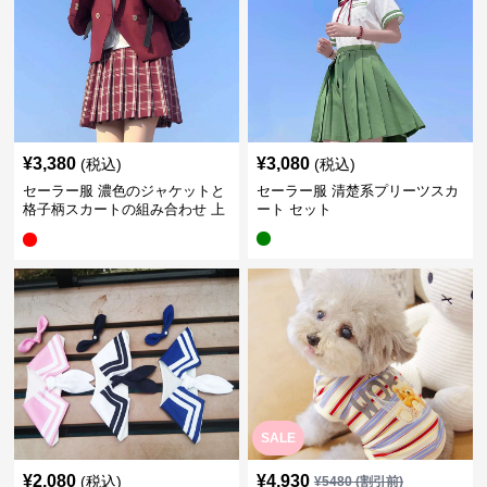
¥
3,380
¥
3,080
(税込)
(税込)
セーラー服 濃色のジャケットと
セーラー服 清楚系プリーツスカ
格子柄スカートの組み合わせ 上
ート セット
下セット
SALE
¥
2,080
¥
4,930
(税込)
¥
5480
(割引前)