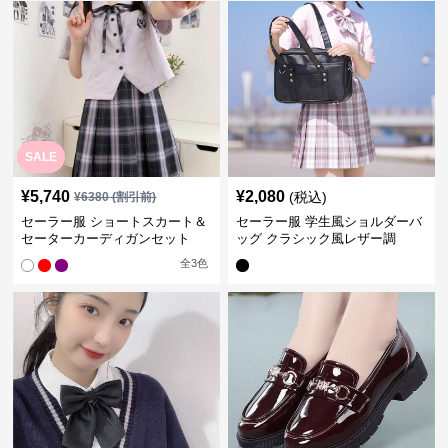
SALE
¥
5,740
¥
2,080
(税込)
¥
6380
(割引前)
セーラー服 ショートスカート＆
セーラー服 学生風ショルダーバ
セーターカーディガンセット
ッグ クラシック風レザー調
全
3
色