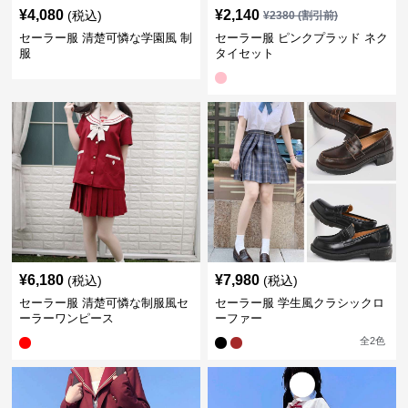
¥
4,080
¥
2,140
(税込)
¥
2380
(割引前)
セーラー服 清楚可憐な学園風 制
セーラー服 ピンクプラッド ネク
服
タイセット
¥
6,180
¥
7,980
(税込)
(税込)
セーラー服 清楚可憐な制服風セ
セーラー服 学生風クラシックロ
ーラーワンピース
ーファー
全
2
色