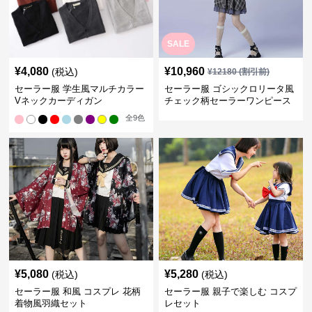
SALE
¥
4,080
¥
10,960
(税込)
¥
12180
(割引前)
セーラー服 学生風マルチカラー
セーラー服 ゴシックロリータ風
Vネックカーディガン
チェック柄セーラーワンピース
全
9
色
¥
5,080
¥
5,280
(税込)
(税込)
セーラー服 和風 コスプレ 花柄
セーラー服 親子で楽しむ コスプ
着物風羽織セット
レセット