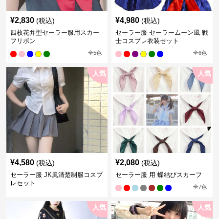
¥
2,830
¥
4,980
(税込)
(税込)
四枚花弁型セーラー服用スカー
セーラー服 セーラームーン風 戦
フリボン
士コスプレ衣装セット
全
5
色
全
6
色
人気
人気
¥
4,580
¥
2,080
(税込)
(税込)
セーラー服 JK風清楚制服コスプ
セーラー服 用 蝶結びスカーフ
レセット
全
7
色
人気
人気