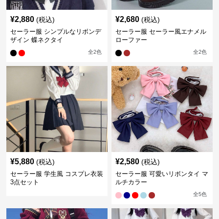
¥
2,880
¥
2,680
(税込)
(税込)
セーラー服 シンプルなリボンデ
セーラー服 セーラー風エナメル
ザイン 蝶ネクタイ
ローファー
全
2
色
全
2
色
¥
5,880
¥
2,580
(税込)
(税込)
セーラー服 学生風 コスプレ衣装
セーラー服 可愛いリボンタイ マ
3点セット
ルチカラー
全
5
色