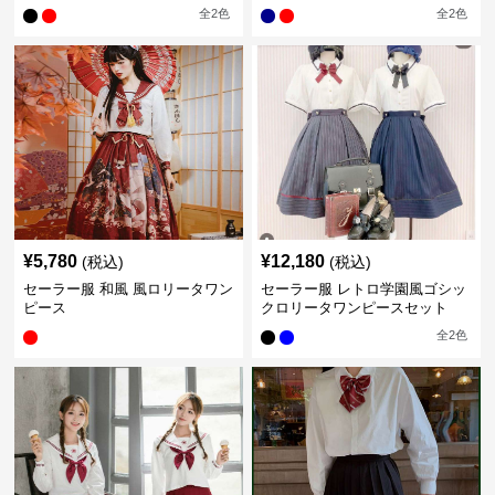
全
2
色
全
2
色
¥
5,780
¥
12,180
(税込)
(税込)
セーラー服 和風 風ロリータワン
セーラー服 レトロ学園風ゴシッ
ピース
クロリータワンピースセット
全
2
色