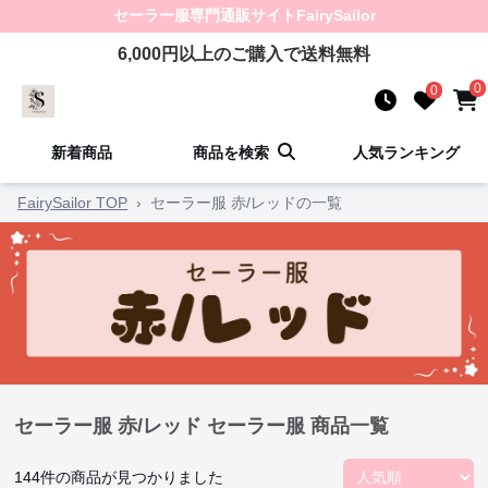
セーラー服
専門通販サイト
FairySailor
6,000
円以上のご購入で送料無料
0
0
新着商品
商品を検索
人気ランキング
FairySailor TOP
›
セーラー服 赤/レッドの一覧
セーラー服 赤/レッド セーラー服 商品一覧
144
件の商品が見つかりました