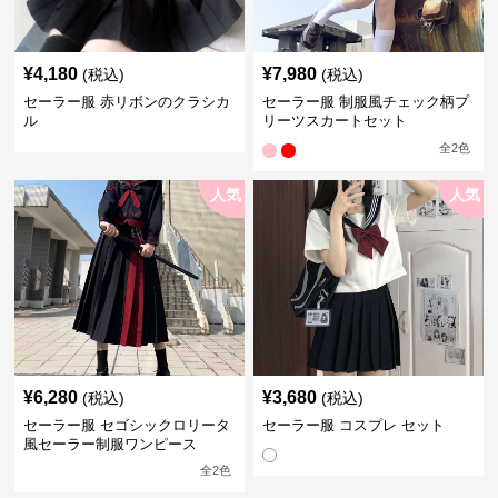
¥
4,180
¥
7,980
(税込)
(税込)
セーラー服 赤リボンのクラシカ
セーラー服 制服風チェック柄プ
ル
リーツスカートセット
全
2
色
人気
人気
¥
6,280
¥
3,680
(税込)
(税込)
セーラー服 セゴシックロリータ
セーラー服 コスプレ セット
風セーラー制服ワンピース
全
2
色