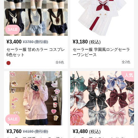
SALE
¥
3,400
¥
3,180
(税込)
¥
3780
(割引前)
セーラー服 甘めカラー コスプレ
セーラー服 学園風ロングセーラ
6色セット
ーワンピース
全
2
色
全
6
色
人気
SALE
¥
3,760
¥
3,480
(税込)
¥
4180
(割引前)