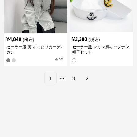
¥
4,840
¥
2,380
(税込)
(税込)
セーラー服 風 ゆったりカーディ
セーラー服 マリン風キャプテン
ガン
帽子セット
全
2
色
1
3
More pages