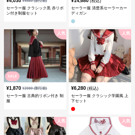
¥
4,030
¥
14,680
(税込)
¥
4480
(割引前)
セーラー服 クラシック黒 赤リボ
セーラー服 清楚系セーラーカー
ン付き制服セット
ディガン
人気
人気
SALE
¥
1,870
¥
6,280
(税込)
¥
2080
(割引前)
セーラー服 古典的リボン付き 制
セーラー服 クラシック学園風 上
服
下セット
人気
人気